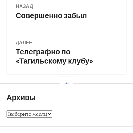
Навигация
НАЗАД
Совершенно забыл
Предыдущая
по
запись:
записям
ДАЛЕЕ
Телеграфно по
Следующая
запись:
«Тагильскому клубу»
БОКОВАЯ
КОЛОНКА
Архивы
Архивы