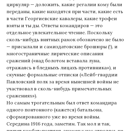
циркуляр — доложить, какие регалии кому были
переданы, какие находятся при части, какие есть
в части Георгиевские кавалеры, какие трофеи
взяты и ты ды. Ответы командиров — это
отдельное увлекательное чтение. Поскольку
сколь-нибудь внятных рамок обозначено не было
— присылали и самиздатовские брошюры (!), и
многостраничные лирические описания
сражений («над болотом вставала луна,
отражаясь в бледныхъ лицахъ противника»), и
скучные формальные отписки («Лейб-гвардии
Павловский полк за время нынешней войны не
участвовал в сколь-нибудь примечательных
сражениях»).
Но самым трогательным был ответ командира
одного понтонного (кажется) батальона,
сформированного уже во время войны.
Середина 1916 года, заметим. Так мол и так,
пишет комбат-понтяня, знамен у нас отродясь не