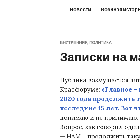
Перейти
Новости
Военная истор
к
Ж
содержимому
У
Р
ВНУТРЕННЯЯ
,
ПОЛИТИКА
Н
Записки на 
А
Л
С
Публика возмущается пя
Т
Красфоруме:
«Главное –
А
2020 года продолжить 
Р
последние 15 лет. Вот 
О
понимаю и не принимаю. 
Г
Вопрос, как говорил один
О
— НАМ… продолжить таку