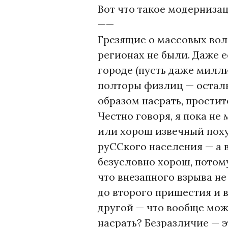
В
Вот что такое модернизац
О
——
Р
Грезящие о массовых волн
Ч
регионах не были. Даже е
У
городе (пусть даже милл
Н
полторы физлиц — остал
А
образом насрать, прости
Честно говоря, я пока не
или хорош извечный поху
руССкого населения — а в
безусловно хорош, потому
что внезапного взрыва н
до второго пришестия и 
другой — что вообще може
насрать? Безразличие — э