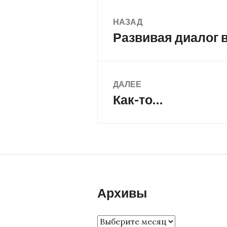
Навигация
НАЗАД
Развивая диалог 
Предыдущая
по
запись:
записям
ДАЛЕЕ
Как-то…
Следующая
запись:
Архивы
Архивы