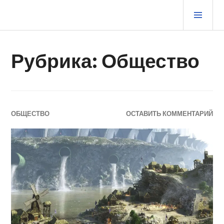
Перейти
ОСН
к
МЕ
содержимому
ЖУРНАЛ СТАРОГО ВОРЧУНА
Рубрика:
Общество
ОБЩЕСТВО
ОСТАВИТЬ КОММЕНТАРИЙ