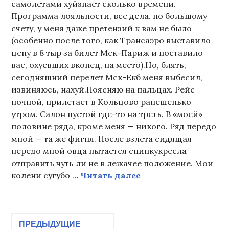
самолетами хуйзнает сколько времени.
Программа лояльности, все дела. по большому
счету, у меня даже претензий к вам не было
(особенно после того, как Трансаэро выставило
цену в 8 тыр за билет Мск-Париж и поставило
вас, охуевших вконец, на место).Но, блять,
сегодняшний перелет Мск-Екб меня выбесил,
извиняюсь, нахуй.Поясняю на пальцах. Рейс
ночной, прилетает в Кольцово ранешенько
утром. Салон пустой где-то на треть. В «моей»
половине ряда, кроме меня — никого. Ряд передо
мной — та же фигня. После взлета сидящая
передо мной овца пытается спинкукресла
отправить чуть ли не в лежачее положение. Мои
Ненависти псто
колени сугубо …
Читать далее
Навигация
ПРЕДЫДУЩИЕ