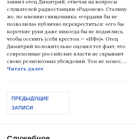
заявил отец Димитрий, отвечая на вопросы
слушателей радиостанции «Радонеж». Сталину
же, по мнению священника, «гордыня бы не
позволила» публично перекреститься: «его бы
короткие руки даже никогда бы не поднялись,
чтобы осенить (себя крестом — «ИФ»)». Отец
Димитрий положительно оценил тот факт, что
современные российские власти не скрывают
своих религиозных убеждений. Тем не менее, …
Все, день закончен
Читать далее
Навигация
ПРЕДЫДУЩИЕ
ЗАПИСИ
по
записям
Служебное