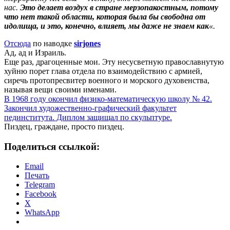
нас.
Это делает воздух в стране мерзопакостным, потому
что нет такой области, которая была бы свободна от
идолища, и это, конечно, влияет, мы даже не знаем как
«.
Отсюда
по наводке
sirjones
Ад, ад и Израиль.
Еще раз, драгоценные мои. Эту несусветную православнутую
хуйню порет глава отдела по взаимодействию с армией,
сиречь протопресвитер военного и морского духовенства,
называя вещи своими именами.
В 1968 году окончил физико-математическую школу № 42.
Закончил художественно-графический факультет
пединститута. Диплом защищал по скульптуре.
Пиздец, граждане, просто пиздец.
Поделиться ссылкой:
Email
Печать
Telegram
Facebook
X
WhatsApp