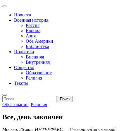
Перейти
Основное
к
Записки пенсионера и геймера
Журнал старого ворчуна
меню
Новости
содержимому
Военная история
Россия
Европа
Азия
Обе Америки
Библиотека
Политика
Внешняя
Внутренняя
Общество
Образование
Религия
Тексты
Поиск
Найти:
Образование
,
Религия
Все, день закончен
Москва. 26 мая. ИНТЕРФАКС — Известный московский