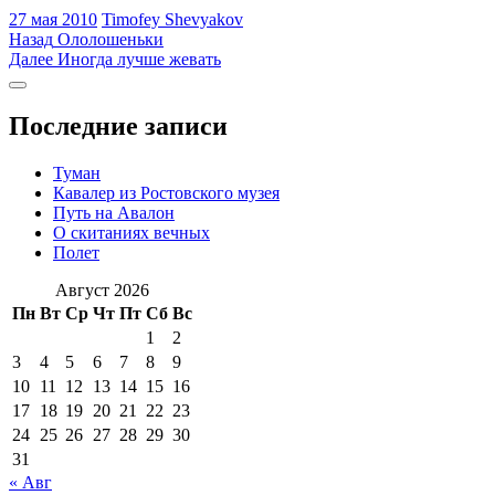
27 мая 2010
Timofey Shevyakov
Навигация
Предыдущая
Назад
Ололошеньки
запись:
Следующая
Далее
Иногда лучше жевать
по
запись:
Боковая
записям
колонка
Последние записи
Туман
Кавалер из Ростовского музея
Путь на Авалон
О скитаниях вечных
Полет
Август 2026
Пн
Вт
Ср
Чт
Пт
Сб
Вс
1
2
3
4
5
6
7
8
9
10
11
12
13
14
15
16
17
18
19
20
21
22
23
24
25
26
27
28
29
30
31
« Авг