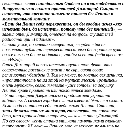
священник,
глава синодального Отдела по взаимодействию с
Вооруженными силами протоиерей Димитрий Смирнов
считает, что крестное знамение привело бы Ленина к
моментальной кончине
.
«Если бы Ленин себя перекрестил, он бы вообще исчез «яко
исчезает дым, да исчезнут», потому что бес конченый»
, —
заявил отец Димитрий, отвечая на вопросы слушателей
радиостанции «Радонеж».
Сталину же, по мнению священника, «гордыня бы не
позволила» публично перекреститься: «его бы короткие руки
даже никогда бы не поднялись, чтобы осенить (себя крестом
— «ИФ»)».
Отец Димитрий положительно оценил тот факт, что
современные российские власти не скрывают своих
религиозных убеждений. Тем не менее, по мнению священника,
«пропитанность наша этой коммунистической «религией»
очень глубокая», сегодня многие «уже готовы за дедушку
Ленина кровь проливать или поклоняться звездам».
«У нас портрет Дзержинского продолжает украшать
кабинеты. А сколько городов с этим именем! Это не изжито.
Если люди считают себя наследниками Ленина, Сталина,
этих безжалостных монстров, гангстеров
, то понятное
дело, что происходит в стране», — заявил отец Димитрий.
По его словам, «если страна утыкана памятниками главному
террористу ХХ века — Ленину, это не может не влиять на