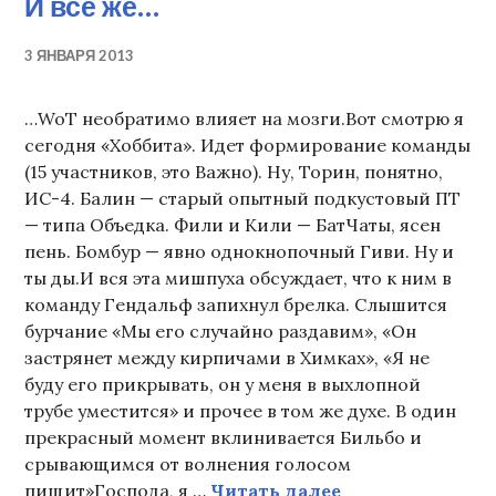
И все же…
3 ЯНВАРЯ 2013
…WoT необратимо влияет на мозги.Вот смотрю я
сегодня «Хоббита». Идет формирование команды
(15 участников, это Важно). Ну, Торин, понятно,
ИС-4. Балин — старый опытный подкустовый ПТ
— типа Объедка. Фили и Кили — БатЧаты, ясен
пень. Бомбур — явно однокнопочный Гиви. Ну и
ты ды.И вся эта мишпуха обсуждает, что к ним в
команду Гендальф запихнул брелка. Слышится
бурчание «Мы его случайно раздавим», «Он
застрянет между кирпичами в Химках», «Я не
буду его прикрывать, он у меня в выхлопной
трубе уместится» и прочее в том же духе. В один
прекрасный момент вклинивается Бильбо и
срывающимся от волнения голосом
И все же…
пищит»Господа, я …
Читать далее