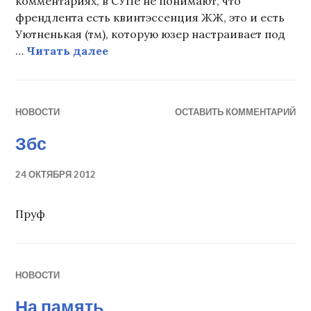
комментариях, в СУПе не понимают, что
френдлента есть квинтэссенция ЖЖ, это и есть
Уютненькая (тм), которую юзер настраивает под
К психозу дня (тм)
…
Читать далее
НОВОСТИ
ОСТАВИТЬ КОММЕНТАРИЙ
Збс
24 ОКТЯБРЯ 2012
Пруф
НОВОСТИ
На память