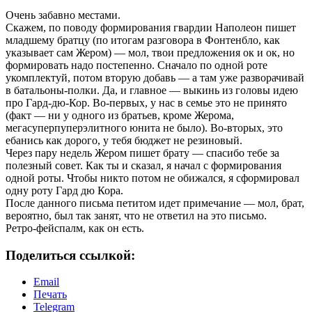
Очень забавно местами.
Скажем, по поводу формирования гвардии Наполеон пишет
младшему братцу (по итогам разговора в Фонтенбло, как
указывает сам Жером) — мол, твои предложения ок и ок, но
формировать надо постепенно. Сначало по одной роте
укомплектуй, потом вторую добавь — а там уже разворачивай
в батальоны-полки. Да, и главное — выкинь из головы идею
про Гард-дю-Кор. Во-первых, у нас в семье это не принято
(факт — ни у одного из братьев, кроме Жерома,
мегасуперпуперэлитного юнита не было). Во-вторых, это
ебанись как дорого, у тебя бюджет не резиновый.
Через пару недель Жером пишет брату — спасибо тебе за
полезный совет. Как ты и сказал, я начал с формирования
одной роты. Чтобы никто потом не обижался, я сформировал
одну роту Гард дю Кора.
После данного письма петитом идет примечание — мол, брат,
вероятно, был так занят, что не ответил на это письмо.
Ретро-фейспалм, как он есть.
Поделиться ссылкой:
Email
Печать
Telegram