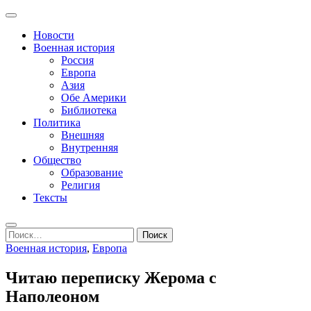
Перейти
Основное
к
Записки пенсионера и геймера
Журнал старого ворчуна
меню
Новости
содержимому
Военная история
Россия
Европа
Азия
Обе Америки
Библиотека
Политика
Внешняя
Внутренняя
Общество
Образование
Религия
Тексты
Поиск
Найти:
Военная история
,
Европа
Читаю переписку Жерома с
Наполеоном