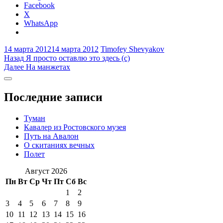
Facebook
X
WhatsApp
14 марта 2012
14 марта 2012
Timofey Shevyakov
Навигация
Предыдущая
Назад
Я просто оставлю это здесь (с)
запись:
Следующая
Далее
На манжетах
по
запись:
Боковая
записям
колонка
Последние записи
Туман
Кавалер из Ростовского музея
Путь на Авалон
О скитаниях вечных
Полет
Август 2026
Пн
Вт
Ср
Чт
Пт
Сб
Вс
1
2
3
4
5
6
7
8
9
10
11
12
13
14
15
16