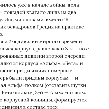
нилось уже в начале войны, дела
— лошадей хватало лишь на два
у. Иными словами, вместо 18
х эскадронов Греция на практике
ю.
-я и 2-я дивизии мирного времени
ные» корпуса, равно как и 3-я — но с
рованных дивизий второй очереди.
являются корпуса «Альфа», «Бета» и
явшие при дивизиях номерные
ерь были приданы корпусам — и
стал Альфа-полком (отставить шутки
— Бета-полком, 3-й — Гамма-полком.
имо корпусной конницы, формируется
 дивизия в составе трех