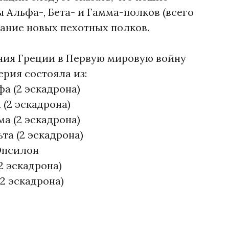
 Альфа-, Бета- и Гамма-полков (всего
ание новых пехотных полков.
ния Греции в Первую мировую войну
лерия состояла из:
а (2 эскадрона)
(2 эскадрона)
а (2 эскадрона)
та (2 эскадрона)
Эпсилон
2 эскадрона)
2 эскадрона)