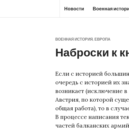
Перейти
Новости
Военная истор
к
Ж
содержимому
У
Р
ВОЕННАЯ ИСТОРИЯ
,
ЕВРОПА
Н
Наброски к к
А
Л
С
Если с историей большин
Т
очередь с историей их з
А
возникает (исключение в
Р
Австрия, по которой суще
О
общая работа), то в случ
Г
В процессе написания те
О
частей балканских армий