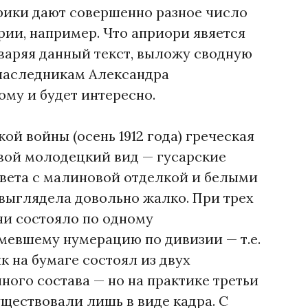
рики дают совершенно разное число
рии, например. Что априори явяется
варяя данный текст, выложу сводную
наследникам Александра
ому и будет интересно.
ой войны (осень 1912 года) греческая
свой молодецкий вид — гусарские
вета с малиновой отделкой и белыми
выглядела довольно жалко. При трех
ни состояло по одному
мевшему нумерацию по дивизии — т.е.
лк на бумаге состоял из двух
ного состава — но на практике третьи
ществовали лишь в виде кадра. С