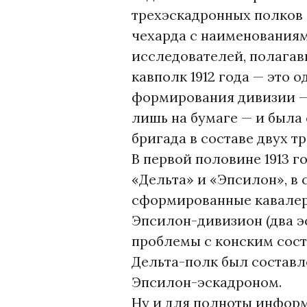
трехэскадронных полков — 
чехарда с наименованиям
исследователей, полагавши
кавполк 1912 года — это о
формирования дивизии — 
лишь на бумаге — и был
бригада в составе двух тр
В первой половине 1913 
«Дельта» и «Эпсилон», в
сформированные кавалери
Эпсилон-дивизион (два э
проблемы с конским сост
Дельта-полк был составле
Эпсилон-эскадроном.
Ну и для полноты информ