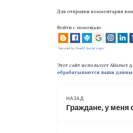
Для отправки комментария ва
Войти с помощью:
Этот сайт использует Akismet 
обрабатываются ваши данны
Навигация
НАЗАД
Граждане, у меня
Предыдущая
по
запись:
записям