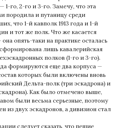
1-го, 2-го и 3-го. Замечу, что эта
и породила и путаницу среди
х, что 1-й кавполк 1913 года и 1-й
дин и тот же полк. Что же касается
она опять-таки на практике осталась
а сформирована лишь кавалерийская
ехэскадронных полков (1-го и 3-го).
года формируются еще два корпуса —
 состав которых были включены вновь
йский Дельта-полк (три эскадрона) и
скадрона). Как было отмечено выше,
авом были весьма серьезные, поэтому
н из двух эскадронов, а дивизион стал
ации следует сказать, что пешие