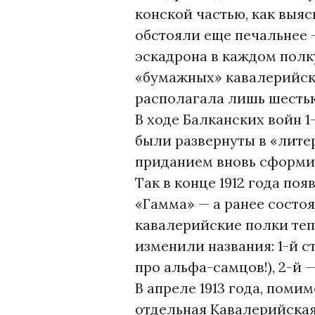
конской частью, как выяс
обстояли еще печальнее 
эскадрона в каждом полк
«бумажных» кавалерийски
располагала лишь шесть
В ходе Балканских войн 1
были развернуты в «литер
приданием вновь сформи
Так в конце 1912 года по
«Гамма» — а ранее состо
кавалерийские полки теп
изменили названия: 1-й 
про альфа-самцов!), 2-й 
В апреле 1913 года, пом
отдельная Кавалерийская