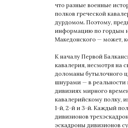
В
что разные военные исто
О
полков греческой кавале
Р
дурдомом. Поэтому, пред
Ч
информацию по гордым 
У
Македонского — может, к
Н
А
К началу Первой Балканск
кавалерия, несмотря на 
доломаны бутылочного ц
шнурами — в реальности 
дивизиях мирного време
кавалерийскому полку, и
1-й, 2-й и 3-й. Каждый по
дивизионов трехэскадрон
эскадроны дивизионов су