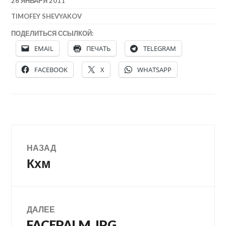
26 ЯНВАРЯ 2011
TIMOFEY SHEVYAKOV
ПОДЕЛИТЬСЯ ССЫЛКОЙ:
EMAIL
ПЕЧАТЬ
TELEGRAM
FACEBOOK
X
WHATSAPP
Навигация
НАЗАД
Кхм
Предыдущая
по
запись:
записям
ДАЛЕЕ
FACEPALM.JPG
Следующая