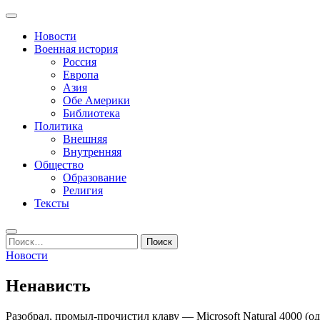
Перейти
Основное
к
Записки пенсионера и геймера
Журнал старого ворчуна
меню
Новости
содержимому
Военная история
Россия
Европа
Азия
Обе Америки
Библиотека
Политика
Внешняя
Внутренняя
Общество
Образование
Религия
Тексты
Поиск
Найти:
Новости
Ненависть
Разобрал, промыл-прочистил клаву — Microsoft Natural 4000 (од