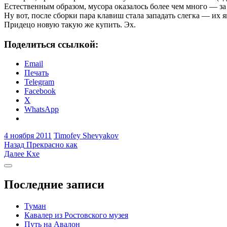
Естественным образом, мусора оказалось более чем много — за 
Ну вот, после сборки пара клавиш стала западать слегка — их 
Придецо новую такую же купить. Эх.
Поделиться ссылкой:
Email
Печать
Telegram
Facebook
X
WhatsApp
4 ноября 2011
Timofey Shevyakov
Навигация
Предыдущая
Назад
Прекрасно как
запись:
Следующая
Далее
Кхе
по
запись:
Боковая
записям
колонка
Последние записи
Туман
Кавалер из Ростовского музея
Путь на Авалон