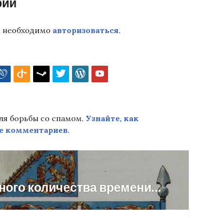
рий
м необходимо
авторизоваться
.
для борьбы со спамом.
Узнайте, как
е комментариев
.
ного количества времени…