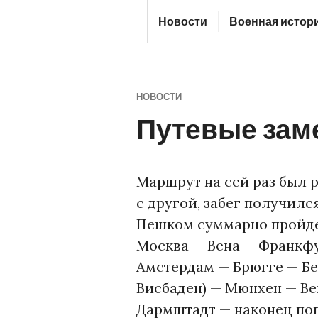
Перейти
Новости
Военная истор
к
Ж
содержимому
У
Р
НОВОСТИ
Н
Путевые заме
А
Л
С
Маршрут на сей раз был 
Т
с другой, забег получилс
А
Пешком суммарно пройден
Р
Москва — Вена — Франкфу
О
Амстердам — Брюгге — Бе
Г
Висбаден) — Мюнхен — Ве
О
Дармштадт — наконец поп