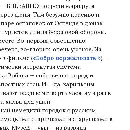
е — ВНЕЗАПНО посреди маршрута
через дюны. Там безумно красиво и
 паре остановок от Остенде в дюнах
 туристов линия береговой обороны.
 место. Во-первых, совершенно
ечера, во-вторых, очень уютное. Из
р в фильме (
«Бобро поржаловать!»
) —
ктически нетронутая система
ка Вобана — собственно, город и
постных стен. И — да, карильоны
вают каждые четверть часа, ну а раз в
 и халва для ушей.
ный немецкий городок с русским
немецкими старичками и старушками в
х. Музей — увы — из разряда