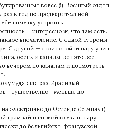
бутированные вовсе (!). Военный отдел
у раз в год по предварительной
себе пометку устроить
нность — интересно ж, что там есть.
анное впечатление. С одной стороны,
ре. С другой — стоит отойти пару улиц
шина, осень и каналы, вот это все.
дно вечером по каналам и посмотреть
о.
хочу туда еще раз. Красивый,
тов _существенно_ меньше по
 на электричке до Остенде (15 минут),
ой трамвай и спокойно ехать пару
тически до бельгийско-франузской