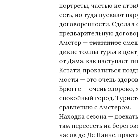
В
портреты, частью не атри
О
есть, но туда пускают пар
Р
договоренности. Сделал 
Ч
предварительную договоре
У
Амстер —
смазанное
смеш
Н
дикие толпы турья в цент
А
от Дама, как наступает ти
Кстати, прокатиться поз
мосты — это очень здоров
Брюгге — очень здорово, 
спокойный город. Турис
сравнению с Амстером.
Находка сезона — доехать
там пересесть на берегов
часов до Де Панне, прак