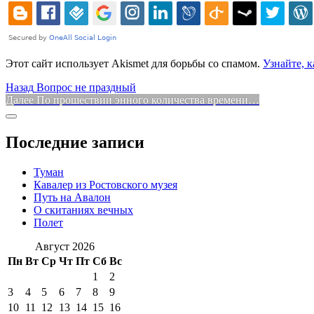
Этот сайт использует Akismet для борьбы со спамом.
Узнайте, 
Навигация
Предыдущая
Назад
Вопрос не праздный
запись:
Следующая
Далее
По прошествии энного количества времени…
по
запись:
Боковая
записям
колонка
Последние записи
Туман
Кавалер из Ростовского музея
Путь на Авалон
О скитаниях вечных
Полет
Август 2026
Пн
Вт
Ср
Чт
Пт
Сб
Вс
1
2
3
4
5
6
7
8
9
10
11
12
13
14
15
16