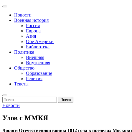
Перейти
Основное
к
Записки пенсионера и геймера
Журнал старого ворчуна
меню
Новости
содержимому
Военная история
Россия
Европа
Азия
Обе Америки
Библиотека
Политика
Внешняя
Внутренняя
Общество
Образование
Религия
Тексты
Поиск
Найти:
Новости
Улов с ММКЯ
Дороги Отечественной войны 1812 года в пределах Московск