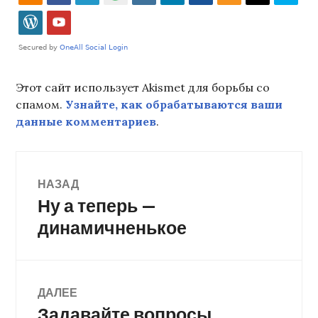
Этот сайт использует Akismet для борьбы со
спамом.
Узнайте, как обрабатываются ваши
данные комментариев
.
Навигация
НАЗАД
Ну а теперь —
Предыдущая
по
запись:
динамичненькое
записям
ДАЛЕЕ
Задавайте вопросы
Следующая