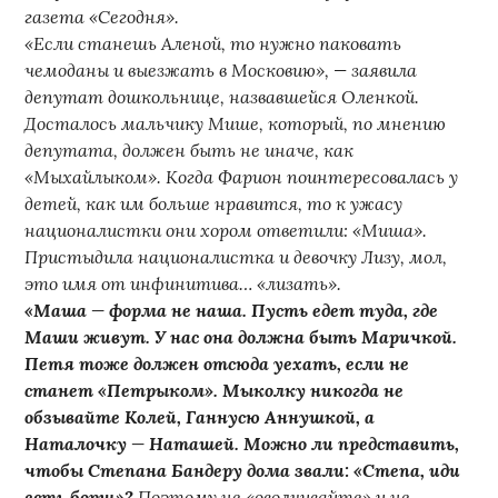
газета «Сегодня».
«Если станешь Аленой, то нужно паковать
чемоданы и выезжать в Московию», — заявила
депутат дошкольнице, назвавшейся Оленкой.
Досталось мальчику Мише, который, по мнению
депутата, должен быть не иначе, как
«Мыхайлыком». Когда Фарион поинтересовалась у
детей, как им больше нравится, то к ужасу
националистки они хором ответили: «Миша».
Пристыдила националистка и девочку Лизу, мол,
это имя от инфинитива… «лизать».
«Маша — форма не наша. Пусть едет туда, где
Маши живут. У нас она должна быть Маричкой.
Петя тоже должен отсюда уехать, если не
станет «Петрыком». Мыколку никогда не
обзывайте Колей, Ганнусю Аннушкой, а
Наталочку — Наташей. Можно ли представить,
чтобы Степана Бандеру дома звали: «Степа, иди
есть борщ»?
Поэтому не «оволчивайте» и не