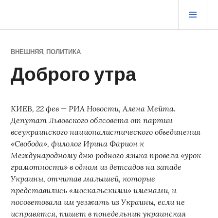
Перейти
ОСН
к
МЕ
содержимому
ЖУРНАЛ СТАРОГО ВОРЧУНА
ВНЕШНЯЯ
,
ПОЛИТИКА
Доброго утра
КИЕВ, 22 фев — РИА Новости, Алена Мейта.
Депутат Львовского облсовета от партии
всеукраинского националистического объединения
«Свобода», филолог Ирина Фарион к
Международному дню родного языка провела «урок
грамотности» в одном из детсадов на западе
Украины, отчитав малышей, которые
представились «москальскими» именами, и
посоветовала им уезжать из Украины, если не
исправятся, пишет в понедельник украинская