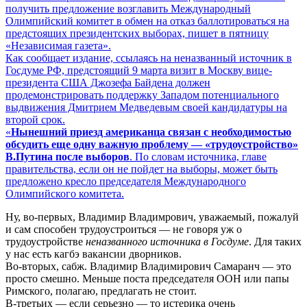
получить предложение возглавить Международный
Олимпийский комитет в обмен на отказ баллотироваться на
предстоящих президентских выборах, пишет в пятницу
«Независимая газета».
Как сообщает издание, ссылаясь на неназванный источник в
Госдуме РФ, предстоящий 9 марта визит в Москву вице-
президента США Джозефа Байдена должен
продемонстрировать поддержку Западом потенциального
выдвижения Дмитрием Медведевым своей кандидатуры на
второй срок.
«
Нынешний приезд американца связан с необходимостью
обсудить еще одну важную проблему — «трудоустройство»
В.Путина после выборов
. По словам источника, главе
правительства, если он не пойдет на выборы, может быть
предложено кресло председателя Международного
Олимпийского комитета.
Ну, во-первых, Владимир Владимрович, уважаемый, пожалуй
и сам способен трудоустроиться — не говоря уж о
трудоустройстве
неназванного источника в Госдуме
. Для таких
у нас есть кагбэ вакансии дворников.
Во-вторых, сабж. Владимир Владимирович Самаранч — это
просто смешно. Меньше поста председателя ООН или папы
Римского, полагаю, предлагать не стоит.
В-третьих — если серьезно — то истерика очень