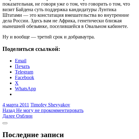
показательная, не говоря уже о том, что говорить о том, что
визит Байдена суть поддержка кандидатуры Лунтика
Штатами — это констатация вмешательства во внутренние
дела России. Здесь вам не Африка, генетически близкая
нынешней обезьянке, поселившейся в Овальном кабинете.
Ну и вообще — третий срок и добраваутра.
Поделиться ссылкой:
Email
Печать
Telegram
Facebook
X
WhatsApp
4 марта 2011
Timofey Shevyakov
Навигация
Предыдущая
Назад
Не могу не прокомментировать
запись:
Следующая
Далее
Охблин
по
запись:
Боковая
записям
колонка
Последние записи