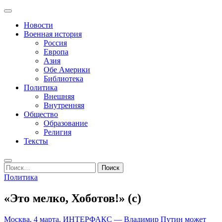
Перейти
Основное
к
Записки пенсионера и геймера
Журнал старого ворчуна
меню
Новости
содержимому
Военная история
Россия
Европа
Азия
Обе Америки
Библиотека
Политика
Внешняя
Внутренняя
Общество
Образование
Религия
Тексты
Поиск
Найти:
Политика
«Это мелко, Хоботов!» (с)
Москва. 4 марта. ИНТЕРФАКС — Владимир Путин может