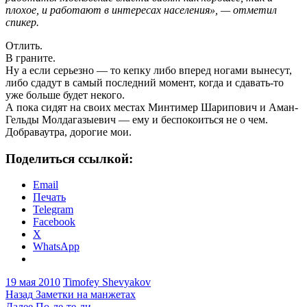
плохое, и работают в интересах населения», — отметил
спикер.
Отлить.
В граните.
Ну а если серьезно — то кепку либо вперед ногами вынесут,
либо сдадут в самый последний момент, когда и сдавать-то
уже больше будет некого.
А пока сидят на своих местах Минтимер Шарипович и Аман-
Гельды Молдагазыевич — ему и беспокоиться не о чем.
Добраваутра, дорогие мои.
Поделиться ссылкой:
Email
Печать
Telegram
Facebook
X
WhatsApp
19 мая 2010
Timofey Shevyakov
Навигация
Предыдущая
Назад
Заметки на манжетах
запись:
Следующая
Далее
По-ле-те-ли