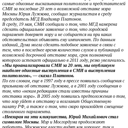
самые одиозные высказывания политологов и представителей
СМИ за последние 20 лет о возможной отставке мэра
Москвы Юрия Лужкова, сообщил журналистам в среду
председатель МГД Владимир Платонов.
В среду, 19 мая, СМИ сообщили о том, что МГД намерена
сделать официальное заявление о том, что городской
парламент доверяет мэру и не собирается ни при каких
обстоятельствах объявлять ему импичмент. По данным
изданий, Дума могла сделать подобное заявление в связи с
тем, что в последнее время количество слухов и публикаций о
возможной досрочной отставке мэра, срок полномочий
которого истекает официально в 2011 году, резко увеличилось.
«Мы проанализировали СМИ за 20 лет, мы опубликуем
наиболее одиозные выступления в СМИ и выступления
политологов», — сказал Платонов.
По его словам, еще в 1997 году в прессе появились сообщения с
призывами об отставке Лужкова, а в 2001 году сообщения о
том, что «неким редакциям стали известны причины
отставки мэра». В 2005 году появились предположения о том,
что мэр уйдет в отставку и возглавит Общественную
палату РФ, а также о том, что скоро произойдет смещение
столичного парламента.
«
Невзирая на эти кликушества, Юрий Михайлович стал
символом Москвы
. Мэр и Мосгордума продолжают
работать. Московские власти видят как хорошее, так и