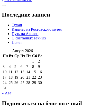
по
запись:
Боковая
записям
колонка
Последние записи
Туман
Кавалер из Ростовского музея
Путь на Авалон
О скитаниях вечных
Полет
Август 2026
Пн
Вт
Ср
Чт
Пт
Сб
Вс
1
2
3
4
5
6
7
8
9
10
11
12
13
14
15
16
17
18
19
20
21
22
23
24
25
26
27
28
29
30
31
« Авг
Подписаться на блог по e-mail