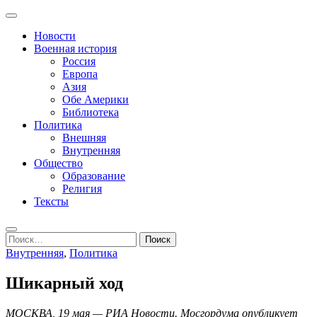
Перейти
Основное
к
Записки пенсионера и геймера
Журнал старого ворчуна
меню
Новости
содержимому
Военная история
Россия
Европа
Азия
Обе Америки
Библиотека
Политика
Внешняя
Внутренняя
Общество
Образование
Религия
Тексты
Поиск
Найти:
Внутренняя
,
Политика
Шикарный ход
МОСКВА, 19 мая — РИА Новости. Мосгордума опубликует