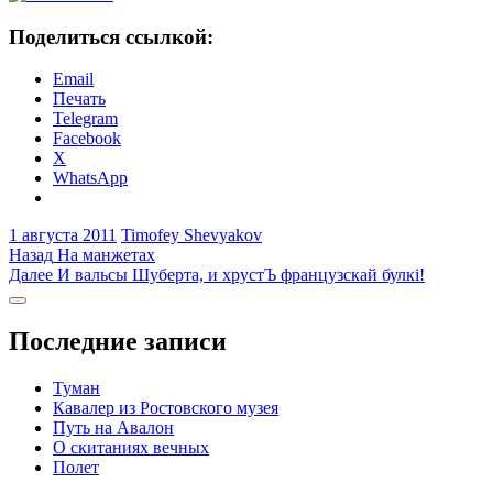
Поделиться ссылкой:
Email
Печать
Telegram
Facebook
X
WhatsApp
1 августа 2011
Timofey Shevyakov
Навигация
Предыдущая
Назад
На манжетах
запись:
Следующая
Далее
И вальсы Шуберта, и хрустЪ французскай булкi!
по
запись:
Боковая
записям
колонка
Последние записи
Туман
Кавалер из Ростовского музея
Путь на Авалон
О скитаниях вечных
Полет