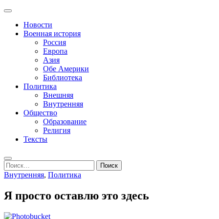
Перейти
Основное
к
Записки пенсионера и геймера
Журнал старого ворчуна
меню
Новости
содержимому
Военная история
Россия
Европа
Азия
Обе Америки
Библиотека
Политика
Внешняя
Внутренняя
Общество
Образование
Религия
Тексты
Поиск
Найти:
Внутренняя
,
Политика
Я просто оставлю это здесь