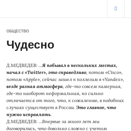
Перейти
ОСН
к
МЕ
содержимому
ЖУРНАЛ СТАРОГО ВОРЧУНА
ОБЩЕСТВО
Чудесно
Д.МЕДВЕДЕВ: …
Я побывал в нескольких местах,
начал с «Twitter», это справедливо
, потом «Cisco»,
потом «Apple», сейчас зашел к коллегам в «Yandex»,
везде разная атмосфера
, где-то совсем камерная,
где-то наоборот неформальная, но сильно
отличается от того, что, к сожалению, в подобных
случаях существует в России.
Это главное, что
нужно исправлять
.
Д.МЕДВЕДЕВ: …Впервые за много лет мы
договорились, что довольно сложно с учетом