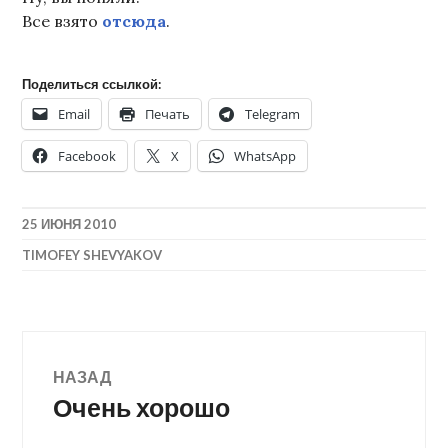
Все взято
отсюда
.
Поделиться ссылкой:
Email
Печать
Telegram
Facebook
X
WhatsApp
25 ИЮНЯ 2010
TIMOFEY SHEVYAKOV
Навигация
НАЗАД
Очень хорошо
Предыдущая
по
запись: