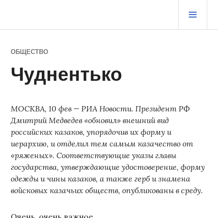
Перейти
ОСН
к
МЕ
содержимому
ЖУРНАЛ СТАРОГО ВОРЧУНА
ОБЩЕСТВО
Чуднентько
МОСКВА, 10 фев — РИА Новости. Президент РФ
Дмитрий Медведев «обновил» внешний вид
российских казаков, упорядочив их форму и
иерархию, и отделил тем самым казачество от
«ряженых». Соответствующие указы главы
государства, утверждающие удостоверение, форму
одежды и чины казаков, а также герб и знамена
войсковых казачьих обществ, опубликованы в среду.
Очень, очень важное.