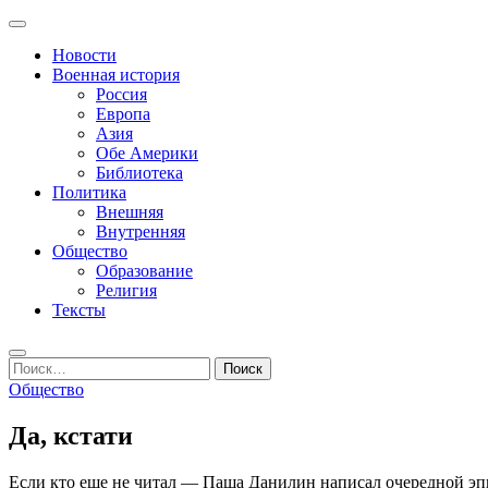
Перейти
Основное
к
Записки пенсионера и геймера
Журнал старого ворчуна
меню
Новости
содержимому
Военная история
Россия
Европа
Азия
Обе Америки
Библиотека
Политика
Внешняя
Внутренняя
Общество
Образование
Религия
Тексты
Поиск
Найти:
Общество
Да, кстати
Если кто еще не читал — Паша Данилин написал очередной эпи