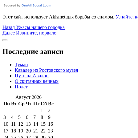
Этот сайт использует Akismet для борьбы со спамом.
Узнайте, 
Навигация
Предыдущая
Назад
Ужасы нашего городка
запись:
Следующая
Далее
Извините, порвало
по
запись:
Боковая
записям
колонка
Последние записи
Туман
Кавалер из Ростовского музея
Путь на Авалон
О скитаниях вечных
Полет
Август 2026
Пн
Вт
Ср
Чт
Пт
Сб
Вс
1
2
3
4
5
6
7
8
9
10
11
12
13
14
15
16
17
18
19
20
21
22
23
24
25
26
27
28
29
30