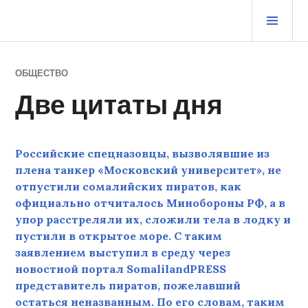
Перейти
ОСН
к
МЕ
содержимому
ЖУРНАЛ СТАРОГО ВОРЧУНА
ОБЩЕСТВО
Две цитаты дня
Российские спецназовцы, вызволявшие из
плена танкер «Московский университет», не
отпустили сомалийских пиратов, как
официально отчиталось Минобороны РФ, а в
упор расстреляли их, сложили тела в лодку и
пустили в открытое море. С таким
заявлением выступил в среду через
новостной портал SomalilandPRESS
представитель пиратов, пожелавший
остаться неназванным. По его словам, таким