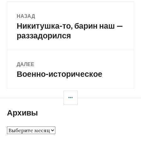
Навигация
НАЗАД
Никитушка-то, барин наш —
Предыдущая
по
запись:
раззадорился
записям
ДАЛЕЕ
Военно-историческое
Следующая
запись:
БОКОВАЯ
КОЛОНКА
Архивы
Архивы