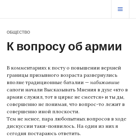
Перейти
ОСН
к
МЕ
содержимому
ЖУРНАЛ СТАРОГО ВОРЧУНА
ОБЩЕСТВО
К вопросу об армии
В комментариях к посту о повышении верхней
границы призывного возраста развернулись
вполне традиционные баталии —
набижавшие
сапоги начали Высказывать Мнения в духе «кто в
армии служил, тот в цирке не смеется» и ты ды,
совершенно не понимая, что вопрос-то лежит в
совершенно иной плоскости.
Тем не менее, пара любопытных вопросов в ходе
дискуссии таки-появилось. На один из них я
сегодня постараюсь ответить.