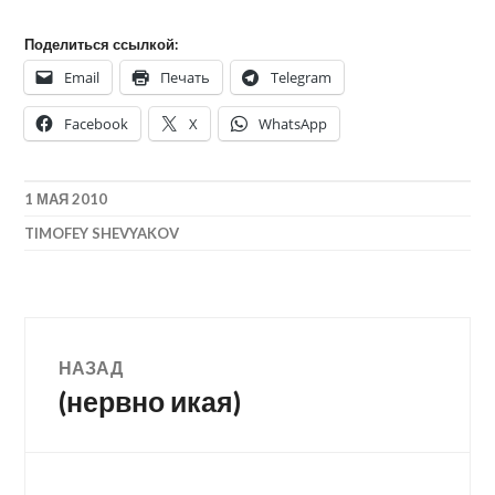
Поделиться ссылкой:
Email
Печать
Telegram
Facebook
X
WhatsApp
1 МАЯ 2010
TIMOFEY SHEVYAKOV
Навигация
НАЗАД
(нервно икая)
Предыдущая
по
запись:
записям