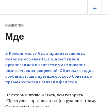
Перейти
ОСН
к
МЕ
содержимому
ЖУРНАЛ СТАРОГО ВОРЧУНА
ОБЩЕСТВО
Мде
В России могут быть приняты законы,
которые объявят НКВД преступной
организацией и запретят умалчивание
политических репрессий. Об этом сегодня
сообщил глава президентского Совета по
правам человека Михаил Федотов.
Некоторым лучше жевать, чем говорить.
«Преступная организация» (по рукопожатному
Федотову) состояла из: