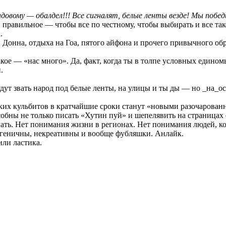
овому — обалдел!!! Все сигналят, белые ленты везде! Мы побед
 правильное — чтобы все по честному, чтобы выбирать и все тако
.
Донна, отдыха на Гоа, пятого айфона и прочего привычного обра
ое — «нас много». Да, факт, когда ты в толпе условных едино
.
удут звать народ под белые ленты, на улицы и ты ды — но _на_о
аких кульбитов в кратчайшие сроки станут «новыми разочарован
особны не только писать «Хутин пуй» и шепелявить на страницах
лать. Нет понимания жизни в регионах. Нет понимания людей, к
огеничны, некреативны и вообще фубляшки. Анлайк.
или ластика.