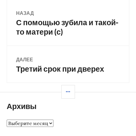
Навигация
НАЗАД
С помощью зубила и такой-
Предыдущая
по
запись:
то матери (с)
записям
ДАЛЕЕ
Третий срок при дверех
Следующая
запись:
БОКОВАЯ
КОЛОНКА
Архивы
Архивы