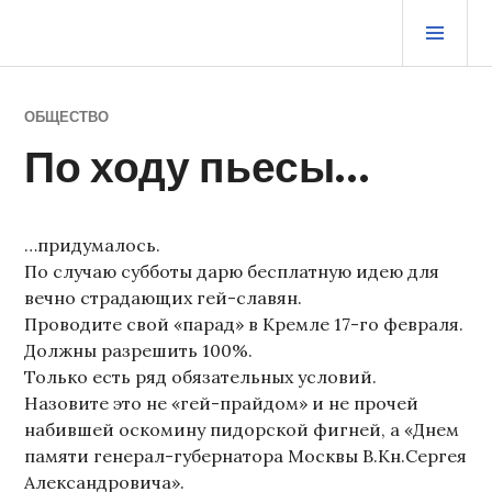
Перейти
ОСН
к
МЕ
содержимому
ЖУРНАЛ СТАРОГО ВОРЧУНА
ОБЩЕСТВО
По ходу пьесы…
…придумалось.
По случаю субботы дарю бесплатную идею для
вечно страдающих гей-славян.
Проводите свой «парад» в Кремле 17-го февраля.
Должны разрешить 100%.
Только есть ряд обязательных условий.
Назовите это не «гей-прайдом» и не прочей
набившей оскомину пидорской фигней, а «Днем
памяти генерал-губернатора Москвы В.Кн.Сергея
Александровича».