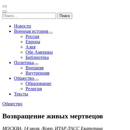
Перейти
Основное
к
Записки пенсионера и геймера
Журнал старого ворчуна
меню
Поиск
содержимому
Найти:
Новости
Военная история
Россия
Европа
Азия
Обе Америки
Библиотека
Политика
Внешняя
Внутренняя
Общество
Образование
Религия
Тексты
Общество
Возвращение живых мертвецов
МОСКВА, 14 июля. /Корр. ИТАР-ТАСС Екатерина