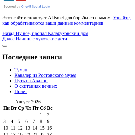
Этот сайт использует Akismet для борьбы со спамом.
Узнайте,
как обрабатываются ваши данные комментариев
.
Навигация
Предыдущая
Назад
Ну все, пропал Калабуховский дом
запись:
Следующая
Далее
Наивные чукотские дети
по
запись:
Боковая
записям
колонка
Последние записи
Туман
Кавалер из Ростовского музея
Путь на Авалон
О скитаниях вечных
Полет
Август 2026
Пн
Вт
Ср
Чт
Пт
Сб
Вс
1
2
3
4
5
6
7
8
9
10
11
12
13
14
15
16
17
18
19
20
21
22
23