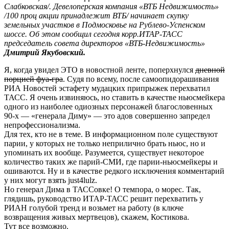
Слабковская/. Девелоперская компания «ВТБ Недвижимость»
/100 проц акции принадлежит ВТБ/ начинает скупку
земельных участков в Подмосковье на Рублево-Успенском
шоссе. Об этом сообщил сегодня корр.ИТАР-ТАСС
председатель совета директоров «ВТБ-Недвижимость»
Дмитрий Якубовский.
Я, когда увидел ЭТО в новостной ленте, поперхнулся
дневной
порцией фуа-гра
. Судя по всему, после самоопидорашивания
РИА Новостей эстафету мудацких припрыжек перехватил
ТАСС. Я очень извиняюсь, но ставить в качестве ньюсмейкера
одного из наиболее одиозных персонажей благословенных
90-х — «генерала Диму» — это адов совершенно запредел
непрофессионализма.
Для тех, кто не в теме. В информационном поле существуют
парии, у которых не только неприлично брать ньюс, но и
упоминать их вообще. Разумеется, существует некоторое
количество таких же парий-СМИ, где парии-ньюсмейкеры и
ошиваются. Ну и в качестве редкого исключения комментарий
у них могут взять just4lulz.
Но генерал Дима в ТАССовке! О темпора, о морес. Так,
глядишь, руководство ИТАР-ТАСС решит перехватить у
РИАН голубой тренд и возьмет на работу (в ключе
возвращения живых мертвецов), скажем, Костикова.
Тут все возможно.