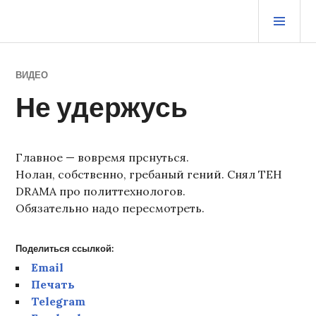
Перейти
ОСН
к
МЕ
содержимому
ЖУРНАЛ СТАРОГО ВОРЧУНА
ВИДЕО
Не удержусь
Главное — вовремя прснуться.
Нолан, собственно, гребаный гений. Снял TEH
DRAMA про политтехнологов.
Обязательно надо пересмотреть.
Поделиться ссылкой:
Email
Печать
Telegram