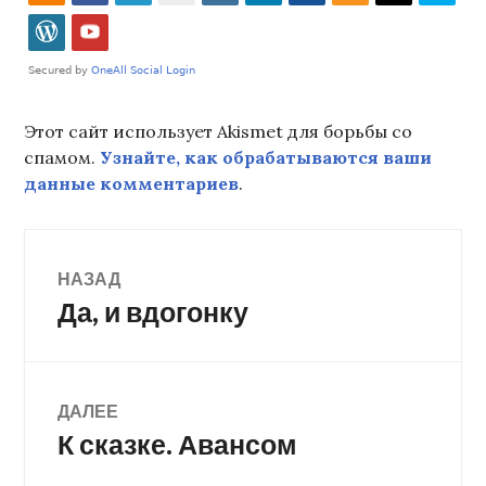
Этот сайт использует Akismet для борьбы со
спамом.
Узнайте, как обрабатываются ваши
данные комментариев
.
Навигация
НАЗАД
Да, и вдогонку
Предыдущая
по
запись:
записям
ДАЛЕЕ
К сказке. Авансом
Следующая
запись: