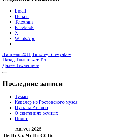
Email
Печать
Telegram
Facebook
X
WhatsApp
3 апреля 2011
Timofey Shevyakov
Навигация
Предыдущая
Назад
Твиттер-стайл
запись:
Следующая
Далее
Техныцкое
по
запись:
Боковая
записям
колонка
Последние записи
Туман
Кавалер из Ростовского музея
Путь на Авалон
О скитаниях вечных
Полет
Август 2026
Пн
Вт
Ср
Чт
Пт
Сб
Вс