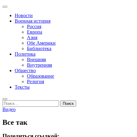
Перейти
Основное
к
Записки пенсионера и геймера
Журнал старого ворчуна
меню
Новости
содержимому
Военная история
Россия
Европа
Азия
Обе Америки
Библиотека
Политика
Внешняя
Внутренняя
Общество
Образование
Религия
Тексты
Поиск
Найти:
Видео
Все так
Поделиться ссылкой: